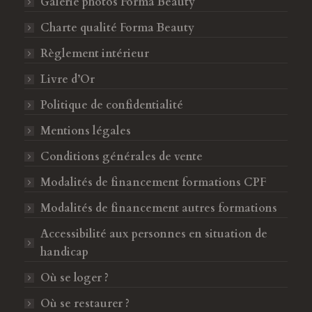
Galerie photos Forma Beauty
e
t
b
a
Charte qualité Forma Beauty
o
g
Règlement intérieur
o
r
k
a
Livre d’Or
s
m
Politique de confidentialité
'
s
o
'
Mentions légales
u
o
Conditions générales de vente
v
u
Modalités de financement formations CPF
r
v
e
r
Modalités de financement autres formations
d
e
Accessibilité aux personnes en situation de
a
d
handicap
n
a
s
n
Où se loger ?
u
s
Où se restaurer ?
n
u