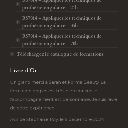
RS7014 – Appliquer les techniques de
prothésie ongulaire – 21h
RS7014 – Appliquer les techniques de
prothésie ongulaire – 35h
RS7014 – Appliquer les techniques de
prothésie ongulaire – 70h
Téléchargez le catalogue de formations
Livre d’Or
râce
Un grand merci à Sarah et Forma Beauty. La
Je r
formation ongles est très bien conçue, et
Sahb
au
l’accompagnement est personnalisé. Je suis ravie
tran
de cette expérience !
déma
Avis de Stéphanie Roy, le 5 décembre 2024
Avis