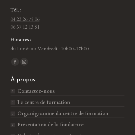
Tél. :
04 23 26 78 06
06 37 12 13 51
Horaires :
du Lundi au Vendredi : 10h00-17h00
Trouvez nous sur :
L
L
a
a
À propos
p
p
a
a
Contactez-nous
g
g
Le centre de formation
e
e
F
I
Organigramme du centre de formation
a
n
Présentation de la fondatrice
c
s