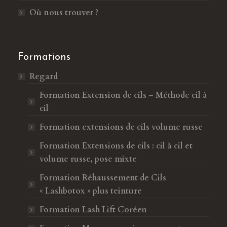
e
n
Où nous trouver ?
n
e
o
n
u
o
Formations
v
u
Regard
e
v
l
e
Formation Extension de cils – Méthode cil à
l
l
cil
e
l
Formation extensions de cils volume russe
f
e
e
f
Formation Extensions de cils : cil à cil et
n
e
volume russe, pose mixte
ê
n
Formation Réhaussement de Cils
t
ê
« Lashbotox » plus teinture
r
t
e
r
Formation Lash Lift Coréen
e