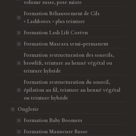
n
e
volume russe, pose mixte
ê
n
Formation Réhaussement de Cils
t
ê
« Lashbotox » plus teinture
r
t
e
r
Formation Lash Lift Coréen
e
Formation Mascara semi-permanent
Formation restructuration des sourcils,
browlift, teinture au henné végétal ou
teinture hybride
Formation restructuration du sourcil,
épilation au fil, teinture au henné végétal
ou teinture hybride
Onglerie
Formation Baby Boomers
Formation Manucure Russe