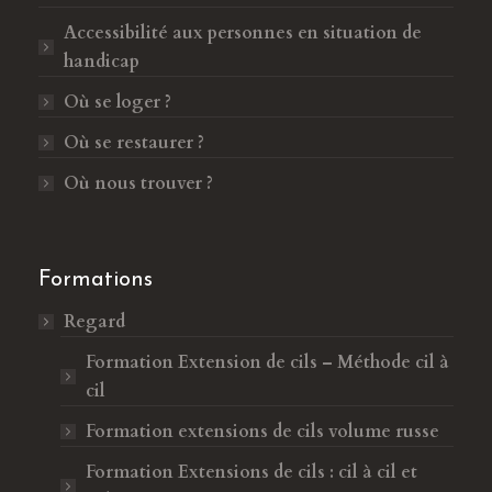
d
e
Accessibilité aux personnes en situation de
a
d
handicap
n
a
s
n
Où se loger ?
u
s
Où se restaurer ?
n
u
e
n
Où nous trouver ?
n
e
o
n
u
o
Formations
v
u
Regard
e
v
l
e
Formation Extension de cils – Méthode cil à
l
l
cil
e
l
Formation extensions de cils volume russe
f
e
e
f
Formation Extensions de cils : cil à cil et