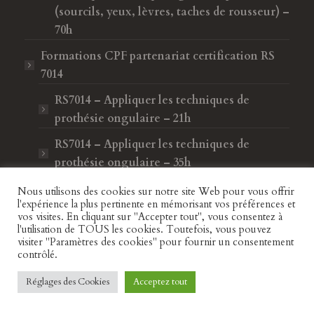
(sourcils, yeux, lèvres, taches de rousseur) –
70h
Formations CPF
partenariat certification RS
7014
RS7014 – Appliquer les techniques de
prothésie ongulaire – 21h
RS7014 – Appliquer les techniques de
prothésie ongulaire – 35h
RS7014 – Appliquer les techniques de
Nous utilisons des cookies sur notre site Web pour vous offrir
l'expérience la plus pertinente en mémorisant vos préférences et
prothésie ongulaire – 70h
vos visites. En cliquant sur "Accepter tout", vous consentez à
l'utilisation de TOUS les cookies. Toutefois, vous pouvez
Téléchargez le catalogue de formations
visiter "Paramètres des cookies" pour fournir un consentement
contrôlé.
Livre d’Or
Réglages des Cookies
Acceptez tout
râce
Un grand merci à Sarah et Forma Beauty. La
Je r