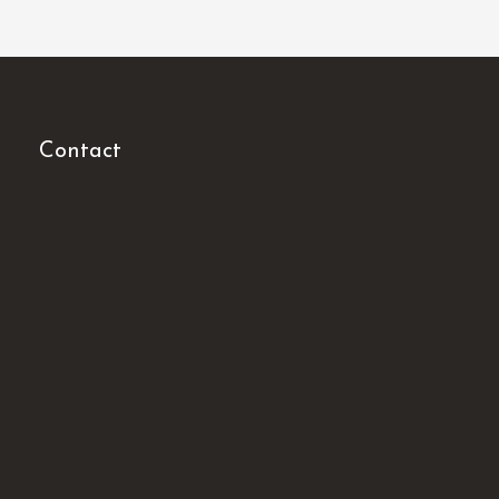
sur
sur
sur
sur
Facebook
Twitter
Pinterest
LinkedIn
Contact