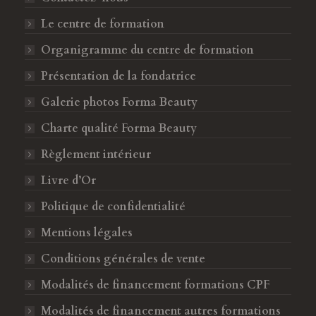
g
g
Le centre de formation
e
e
F
I
Organigramme du centre de formation
a
n
Présentation de la fondatrice
c
s
Galerie photos Forma Beauty
e
t
b
a
Charte qualité Forma Beauty
o
g
Règlement intérieur
o
r
k
a
Livre d’Or
s
m
Politique de confidentialité
'
s
o
'
Mentions légales
u
o
Conditions générales de vente
v
u
Modalités de financement formations CPF
r
v
e
r
Modalités de financement autres formations