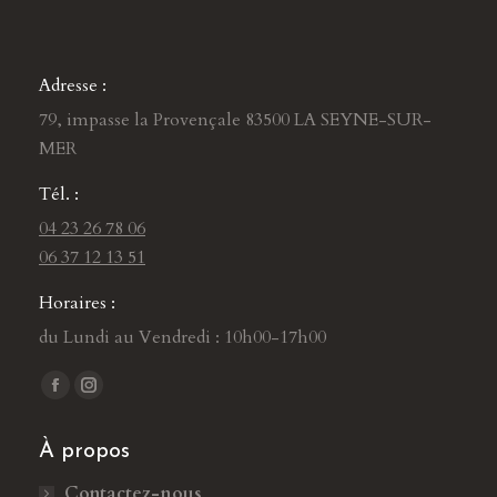
Adresse :
79, impasse la Provençale 83500 LA SEYNE-SUR-
MER
Tél. :
04 23 26 78 06
06 37 12 13 51
Horaires :
du Lundi au Vendredi : 10h00-17h00
Trouvez nous sur :
L
L
a
a
À propos
p
p
a
a
Contactez-nous