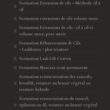
l
e
Formation Extension de cils – Méthode cil à
l
l
cil
e
l
Formation extensions de cils volume russe
f
e
e
f
Formation Extensions de cils : cil à cil et
n
e
volume russe, pose mixte
ê
n
Formation Réhaussement de Cils
t
ê
« Lashbotox » plus teinture
r
t
e
r
Formation Lash Lift Coréen
e
Formation Mascara semi-permanent
Formation restructuration des sourcils,
browlift, teinture au henné végétal ou
teinture hybride
Formation restructuration du sourcil,
épilation au fil, teinture au henné végétal