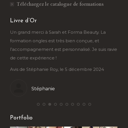
Téléchargez le catalogue de formations
Livre d’Or
râce
Un grand merci à Sarah et Forma Beauty. La
Je r
formation ongles est très bien conçue, et
Sahb
au
l’accompagnement est personnalisé. Je suis ravie
tran
de cette expérience !
déma
Avis de Stéphanie Roy, le 5 décembre 2024
Avis
Stéphanie
Portfolio