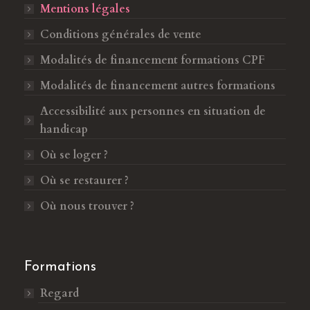
o
'
Mentions légales
u
o
Conditions générales de vente
v
u
Modalités de financement formations CPF
r
v
e
r
Modalités de financement autres formations
d
e
Accessibilité aux personnes en situation de
a
d
handicap
n
a
s
n
Où se loger ?
u
s
Où se restaurer ?
n
u
e
n
Où nous trouver ?
n
e
o
n
u
o
Formations
v
u
Regard
e
v