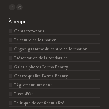
Trouvez nous sur :
L
L
a
a
À propos
p
p
a
a
Contactez-nous
g
g
Le centre de formation
e
e
F
I
Organigramme du centre de formation
a
n
Présentation de la fondatrice
c
s
Galerie photos Forma Beauty
e
t
b
a
Charte qualité Forma Beauty
o
g
Règlement intérieur
o
r
k
a
Livre d’Or
s
m
Politique de confidentialité
'
s