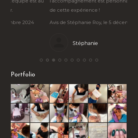
au
l’accompagnement est personnalisé. Je suis ravie
tran
de cette expérience !
déma
Avis de Stéphanie Roy, le 5 décembre 2024
Avis
Stéphanie
Portfolio