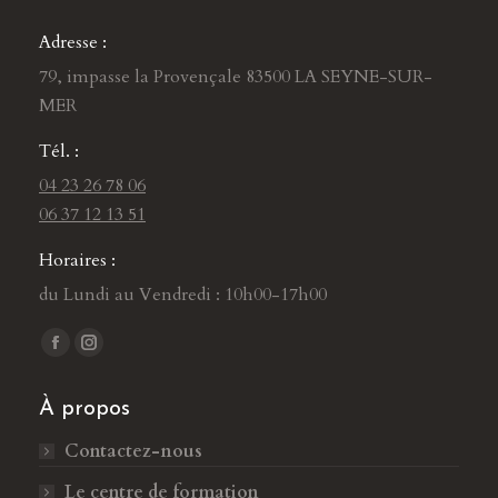
Adresse :
79, impasse la Provençale 83500 LA SEYNE-SUR-
MER
Tél. :
04 23 26 78 06
06 37 12 13 51
Horaires :
du Lundi au Vendredi : 10h00-17h00
Trouvez nous sur :
L
L
a
a
À propos
p
p
a
a
Contactez-nous
g
g
Le centre de formation