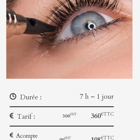
7 h – 1 jour
Durée :
360
Tarif :
300
Acompte
108
90