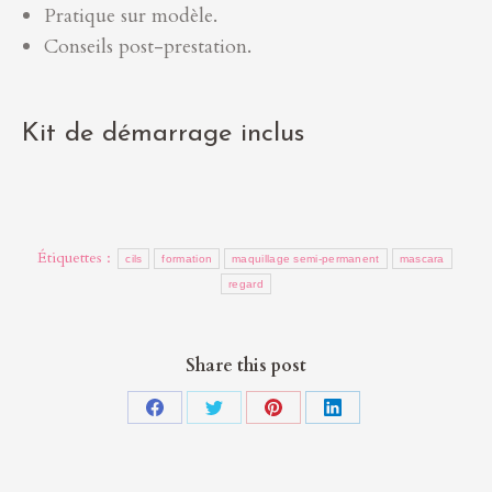
Pratique sur modèle.
Conseils post-prestation.
Kit de démarrage inclus
Étiquettes :
cils
formation
maquillage semi-permanent
mascara
regard
Share this post
Partager
Partager
Partager
Partager
sur
sur
sur
sur
Facebook
Twitter
Pinterest
LinkedIn