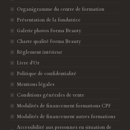
e
e
F
I
Organigramme du centre de formation
a
n
Présentation de la fondatrice
c
s
Galerie photos Forma Beauty
e
t
b
a
Charte qualité Forma Beauty
o
g
Règlement intérieur
o
r
k
a
Livre d’Or
s
m
Politique de confidentialité
'
s
o
'
Mentions légales
u
o
Conditions générales de vente
v
u
Modalités de financement formations CPF
r
v
e
r
Modalités de financement autres formations
d
e
Accessibilité aux personnes en situation de
a
d