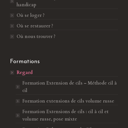
handicap
n
a
s
n
Où se loger ?
u
s
Où se restaurer ?
n
u
e
n
Où nous trouver ?
n
e
o
n
u
o
Formations
v
u
Regard
e
v
l
e
Formation Extension de cils – Méthode cil à
l
l
cil
e
l
Formation extensions de cils volume russe
f
e
e
f
Formation Extensions de cils : cil à cil et
n
e
volume russe, pose mixte
ê
n