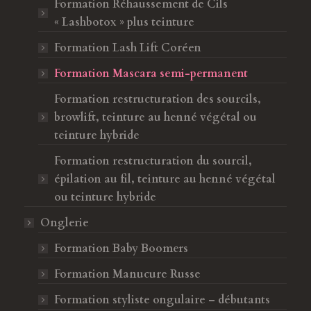
Formation Réhaussement de Cils
t
ê
« Lashbotox » plus teinture
r
t
e
r
Formation Lash Lift Coréen
e
Formation Mascara semi-permanent
Formation restructuration des sourcils,
browlift, teinture au henné végétal ou
teinture hybride
Formation restructuration du sourcil,
épilation au fil, teinture au henné végétal
ou teinture hybride
Onglerie
Formation Baby Boomers
Formation Manucure Russe
Formation styliste ongulaire – débutants