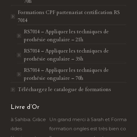
70h
Formations CPF
partenariat certification RS
7014
RS7014 – Appliquer les techniques de
prothésie ongulaire – 21h
RS7014 – Appliquer les techniques de
prothésie ongulaire – 35h
RS7014 – Appliquer les techniques de
prothésie ongulaire – 70h
Téléchargez le catalogue de formations
Livre d’Or
râce
Un grand merci à Sarah et Forma Beauty. La
Je r
formation ongles est très bien conçue, et
Sahb