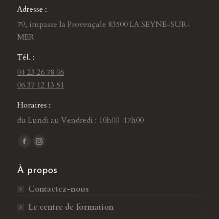
Adresse :
79, impasse la Provençale 83500 LA SEYNE-SUR-
MER
Tél. :
04 23 26 78 06
06 37 12 13 51
Horaires :
du Lundi au Vendredi : 10h00-17h00
Trouvez nous sur :
L
L
a
a
À propos
p
p
a
a
Contactez-nous
g
g
Le centre de formation
e
e