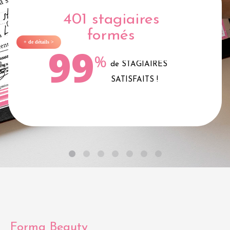
401 stagiaires
formés
+ de détails >
99
%
de STAGIAIRES
SATISFAITS !
Forma Beauty