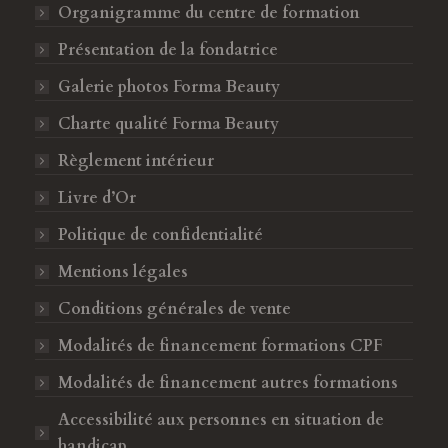
F
I
Organigramme du centre de formation
a
n
Présentation de la fondatrice
c
s
Galerie photos Forma Beauty
e
t
b
a
Charte qualité Forma Beauty
o
g
Règlement intérieur
o
r
k
a
Livre d’Or
s
m
Politique de confidentialité
'
s
o
'
Mentions légales
u
o
Conditions générales de vente
v
u
Modalités de financement formations CPF
r
v
e
r
Modalités de financement autres formations
d
e
Accessibilité aux personnes en situation de
a
d
handicap