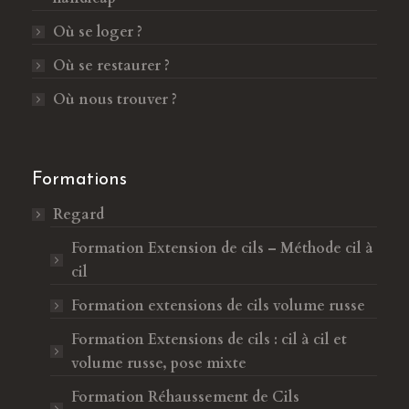
n
a
s
n
Où se loger ?
u
s
Où se restaurer ?
n
u
e
n
Où nous trouver ?
n
e
o
n
u
o
Formations
v
u
Regard
e
v
l
e
Formation Extension de cils – Méthode cil à
l
l
cil
e
l
Formation extensions de cils volume russe
f
e
e
f
Formation Extensions de cils : cil à cil et
n
e
volume russe, pose mixte
ê
n
Formation Réhaussement de Cils
t
ê