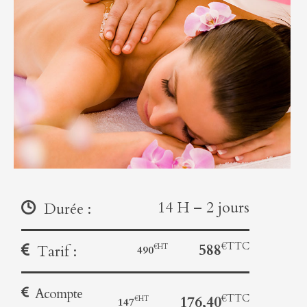
14 H – 2 jours
Durée :
588
Tarif :
490
Acompte
176,40
147