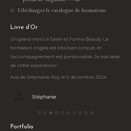
Téléchargez le catalogue de formations
Livre d’Or
râce
Un grand merci à Sarah et Forma Beauty. La
Je r
formation ongles est très bien conçue, et
Sahb
au
l’accompagnement est personnalisé. Je suis ravie
tran
de cette expérience !
déma
Avis de Stéphanie Roy, le 5 décembre 2024
Avis
Stéphanie
Portfolio