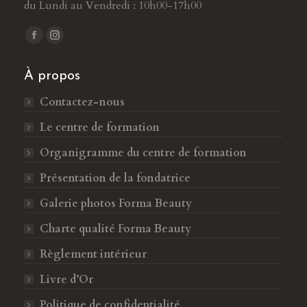
du Lundi au Vendredi : 10h00-17h00
Trouvez nous sur :
L
L
a
a
À propos
p
p
a
a
Contactez-nous
g
g
Le centre de formation
e
e
F
I
Organigramme du centre de formation
a
n
Présentation de la fondatrice
c
s
Galerie photos Forma Beauty
e
t
b
a
Charte qualité Forma Beauty
o
g
Règlement intérieur
o
r
k
a
Livre d’Or
s
m
Politique de confidentialité