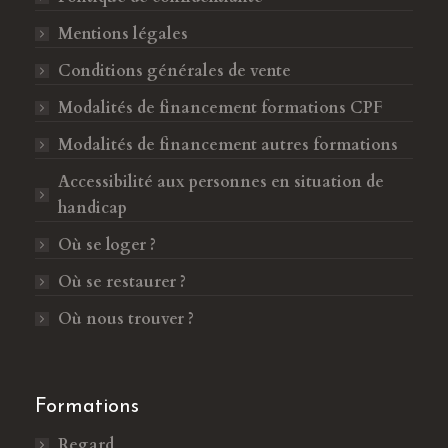
'
s
o
'
Mentions légales
u
o
Conditions générales de vente
v
u
Modalités de financement formations CPF
r
v
e
r
Modalités de financement autres formations
d
e
Accessibilité aux personnes en situation de
a
d
handicap
n
a
s
n
Où se loger ?
u
s
Où se restaurer ?
n
u
e
n
Où nous trouver ?
n
e
o
n
u
o
Formations
v
u
Regard
e
v