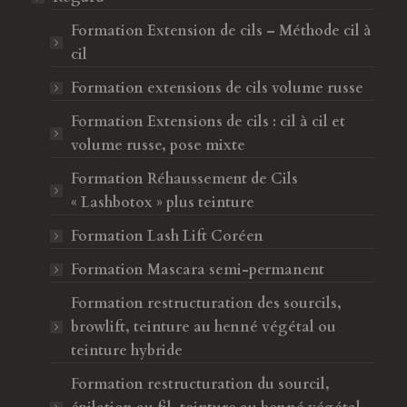
l
e
Formation Extension de cils – Méthode cil à
l
l
cil
e
l
Formation extensions de cils volume russe
f
e
e
f
Formation Extensions de cils : cil à cil et
n
e
volume russe, pose mixte
ê
n
Formation Réhaussement de Cils
t
ê
« Lashbotox » plus teinture
r
t
e
r
Formation Lash Lift Coréen
e
Formation Mascara semi-permanent
Formation restructuration des sourcils,
browlift, teinture au henné végétal ou
teinture hybride
Formation restructuration du sourcil,