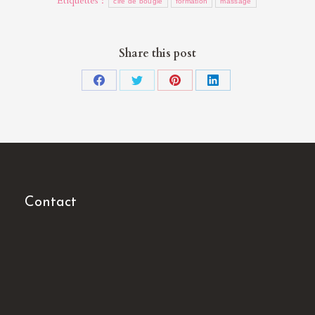
Étiquettes :
cire de bougie
formation
massage
Share this post
Partager
Partager
Partager
Partager
sur
sur
sur
sur
Facebook
Twitter
Pinterest
LinkedIn
Contact