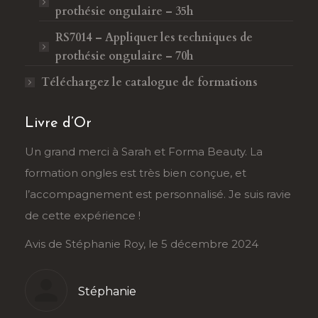
prothésie ongulaire – 35h
RS7014 – Appliquer les techniques de
prothésie ongulaire – 70h
Téléchargez le catalogue de formations
Livre d’Or
râce
Un grand merci à Sarah et Forma Beauty. La
Je r
formation ongles est très bien conçue, et
Sahb
au
l’accompagnement est personnalisé. Je suis ravie
tran
de cette expérience !
déma
Avis de Stéphanie Roy, le 5 décembre 2024
Avis
Stéphanie