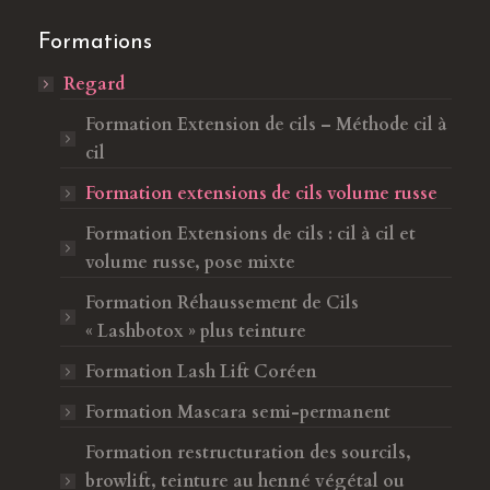
u
o
Formations
v
u
Regard
e
v
l
e
Formation Extension de cils – Méthode cil à
l
l
cil
e
l
Formation extensions de cils volume russe
f
e
e
f
Formation Extensions de cils : cil à cil et
n
e
volume russe, pose mixte
ê
n
Formation Réhaussement de Cils
t
ê
« Lashbotox » plus teinture
r
t
e
r
Formation Lash Lift Coréen
e
Formation Mascara semi-permanent
Formation restructuration des sourcils,
browlift, teinture au henné végétal ou