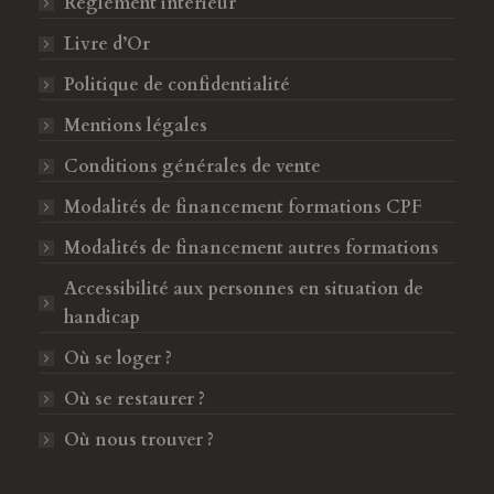
Règlement intérieur
o
r
k
a
Livre d’Or
s
m
Politique de confidentialité
'
s
o
'
Mentions légales
u
o
Conditions générales de vente
v
u
Modalités de financement formations CPF
r
v
e
r
Modalités de financement autres formations
d
e
Accessibilité aux personnes en situation de
a
d
handicap
n
a
s
n
Où se loger ?
u
s
Où se restaurer ?
n
u
e
n
Où nous trouver ?
n
e
o
n