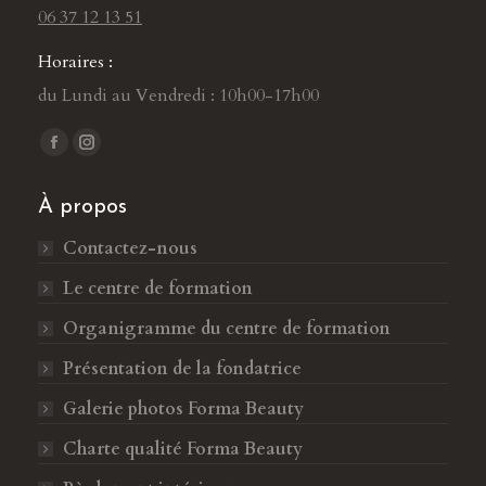
06 37 12 13 51
Horaires :
du Lundi au Vendredi : 10h00-17h00
Trouvez nous sur :
L
L
a
a
À propos
p
p
a
a
Contactez-nous
g
g
Le centre de formation
e
e
F
I
Organigramme du centre de formation
a
n
Présentation de la fondatrice
c
s
Galerie photos Forma Beauty
e
t
b
a
Charte qualité Forma Beauty
o
g