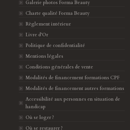
Galerie photos Forma Beauty
e
t
b
a
Charte qualité Forma Beauty
o
g
Règlement intérieur
o
r
k
a
Livre d’Or
s
m
Politique de confidentialité
'
s
o
'
Mentions légales
u
o
Conditions générales de vente
v
u
Modalités de financement formations CPF
r
v
e
r
Modalités de financement autres formations
d
e
Accessibilité aux personnes en situation de
a
d
handicap
n
a
s
n
Où se loger ?
Une excellente expérience chez Forma Beauty
Une format
u
s
Où se restaurer ?