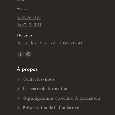
Tél. :
04 23 26 78 06
06 37 12 13 51
Horaires :
du Lundi au Vendredi : 10h00-17h00
Trouvez nous sur :
L
L
a
a
À propos
p
p
a
a
Contactez-nous
g
g
Le centre de formation
e
e
F
I
Organigramme du centre de formation
a
n
Présentation de la fondatrice
c
s