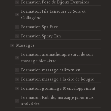
Beauty. Je suis ravie de l’ambiance
Grâce à cette formation,
Formation Pose de Bijoux Dentaires
compagnement. Je recommande à
compétences en microb
Formation Fils Tenseurs de Soie et
s qui veulent se lancer !
top et toujours prête à
Collagène
 décembre 2024
Avis de Sandra Millet,
Formation Spa Face
Formation Spray Tan
lise
Sandra
Massages
Formation aromathérapie suivi de son
massage bien-être
Formation massage californien
Formation massage à la cire de bougie
Formation gommage & enveloppement
Formation Kobido, massage japonnais
anti-rides