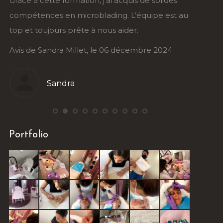
 j’ai acquis de solides
formation ongles est très bien co
lading. L’équipe est au
l’accompagnement est personnali
 nous aider.
ravie de cette expérience !
 le 06 décembre 2024
Avis de Stéphanie Roy, le 5 déc
Stéphanie
Portfolio