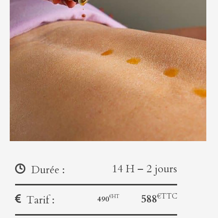
14 H – 2 jours
Durée :
588
Tarif :
490