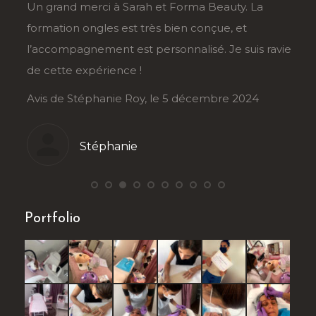
râce
Un grand merci à Sarah et Forma Beauty. La
Je r
formation ongles est très bien conçue, et
Sahb
au
l’accompagnement est personnalisé. Je suis ravie
tran
de cette expérience !
déma
Avis de Stéphanie Roy, le 5 décembre 2024
Avis
Stéphanie
Portfolio