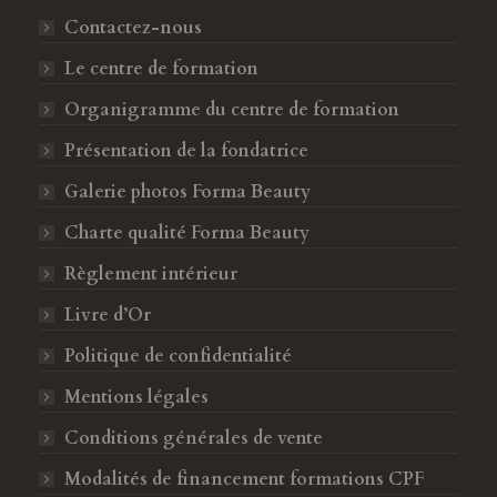
a
a
Contactez-nous
g
g
Le centre de formation
e
e
F
I
Organigramme du centre de formation
a
n
Présentation de la fondatrice
c
s
Galerie photos Forma Beauty
e
t
b
a
Charte qualité Forma Beauty
o
g
Règlement intérieur
o
r
k
a
Livre d’Or
s
m
Politique de confidentialité
'
s
o
'
Mentions légales
u
o
Conditions générales de vente
v
u
Modalités de financement formations CPF
r
v