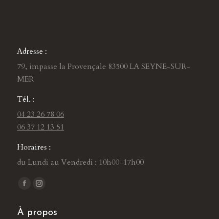
Adresse :
79, impasse la Provençale 83500 LA SEYNE-SUR-
MER
Tél. :
04 23 26 78 06
06 37 12 13 51
Horaires :
du Lundi au Vendredi : 10h00-17h00
Trouvez nous sur :
L
L
a
a
À propos
p
p