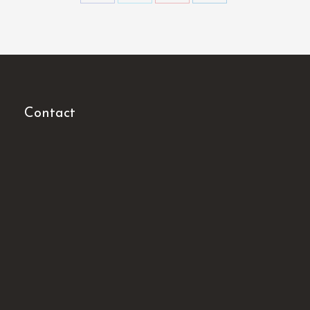
Partager
Partager
Partager
Partager
sur
sur
sur
sur
Facebook
Twitter
Pinterest
LinkedIn
Contact