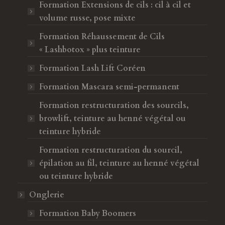
e
f
Formation Extensions de cils : cil à cil et
n
e
volume russe, pose mixte
ê
n
Formation Réhaussement de Cils
t
ê
« Lashbotox » plus teinture
r
t
e
r
Formation Lash Lift Coréen
e
Formation Mascara semi-permanent
Formation restructuration des sourcils,
browlift, teinture au henné végétal ou
teinture hybride
Formation restructuration du sourcil,
épilation au fil, teinture au henné végétal
ou teinture hybride
Onglerie
Formation Baby Boomers