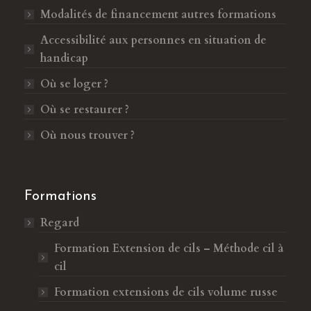
e
r
Modalités de financement autres formations
d
e
Accessibilité aux personnes en situation de
a
d
handicap
n
a
s
n
Où se loger ?
u
s
Où se restaurer ?
n
u
e
n
Où nous trouver ?
n
e
o
n
u
o
Formations
v
u
Regard
e
v
l
e
Formation Extension de cils – Méthode cil à
l
l
cil
e
l
Formation extensions de cils volume russe
f
e