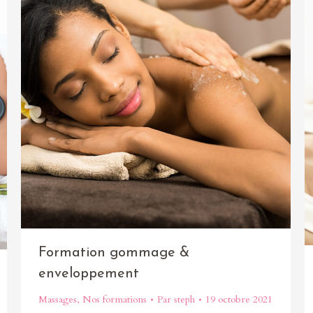
Formation gommage &
enveloppement
Massages
,
Nos formations
Par
steph
19 octobre 2021