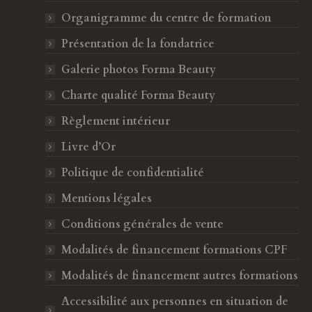
F
I
Organigramme du centre de formation
a
n
Présentation de la fondatrice
c
s
Galerie photos Forma Beauty
e
t
b
a
Charte qualité Forma Beauty
o
g
Règlement intérieur
o
r
k
a
Livre d’Or
s
m
Politique de confidentialité
'
s
o
'
Mentions légales
u
o
Conditions générales de vente
v
u
Modalités de financement formations CPF
r
v
e
r
Modalités de financement autres formations
d
e
Accessibilité aux personnes en situation de
a
d