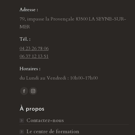
Adresse :
79, impasse la Provençale 83500 LA SEYNE-SUR-
MER
Tél. :
04 23 26 78 06
06 37 12 13 51
Horaires :
du Lundi au Vendredi : 10h00-17h00
Trouvez nous sur :
L
L
a
a
À propos
p
p
a
a
Contactez-nous
g
g
Le centre de formation
e
e