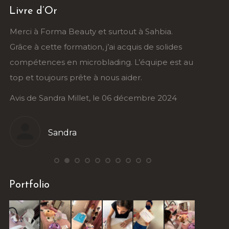
Livre d’Or
ia
Merci à Forma Beauty et surtout à Sahbia.
Un grand
ce
Grâce à cette formation, j’ai acquis de solides
formatio
compétences en microblading. L’équipe est au
l’accomp
top et toujours prête à nous aider.
ravie de
Avis de Sandra Millet, le 06 décembre 2024
Avis de 
Sandra
Portfolio