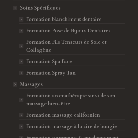
Soins Spécifiques
Forma Beauty
Formation blanchiment dentaire
Une formation vraiment complète avec Sahb
compétente
chez Forma Beauty. Je suis ravie de l’ambian
Formation Pose de Bijoux Dentaires
haque étape.
et de l’accompagnement. Je recommande à
Formation Fils Tenseurs de Soie et
te personne
toutes celles qui veulent se lancer !
Collagène
Élise le 15 décembre 2024
Formation Spa Face
Formation Spray Tan
Élise
Massages
Formation aromathérapie suivi de son
massage bien-être
Formation massage californien
Formation massage à la cire de bougie