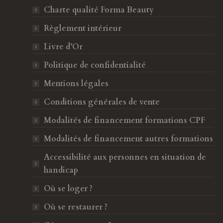
b
a
Charte qualité Forma Beauty
o
g
Règlement intérieur
o
r
k
a
Livre d’Or
s
m
Politique de confidentialité
'
s
o
'
Mentions légales
u
o
Conditions générales de vente
v
u
Modalités de financement formations CPF
r
v
e
r
Modalités de financement autres formations
d
e
Accessibilité aux personnes en situation de
a
d
handicap
n
a
s
n
Où se loger ?
ci à Sarah et Forma Beauty. La
Je recommande fortem
u
s
Où se restaurer ?
gles est très bien conçue, et
Sahbia est une formatric
n
u