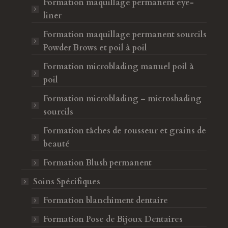
Formation maquillage permanent eye-
liner
Formation maquillage permanent sourcils
Powder Brows et poil à poil
Formation microblading manuel poil à
poil
Formation microblading – microshading
sourcils
Formation tâches de rousseur et grains de
beauté
Formation Blush permanent
Soins Spécifiques
ent Forma Beauty !
Formation blanchiment dentaire
Forma Beauty, c’est la référence ! 
e extraordinaire qui sait
une formatrice passionnée qui maî
Formation Pose de Bijoux Dentaires