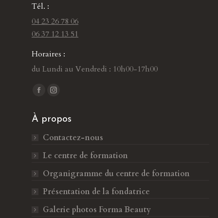
Tél. :
04 23 26 78 06
06 37 12 13 51
Horaires :
du Lundi au Vendredi : 10h00-17h00
Trouvez nous sur :
L
L
a
a
À propos
p
p
a
a
Contactez-nous
g
g
Le centre de formation
e
e
F
I
Organigramme du centre de formation
a
n
Présentation de la fondatrice
c
s
Galerie photos Forma Beauty
e
t