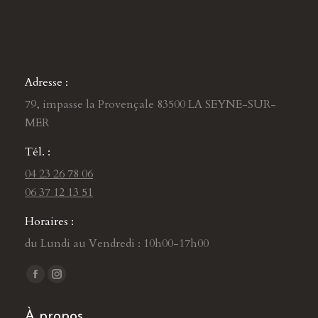
Adresse :
79, impasse la Provençale 83500 LA SEYNE-SUR-
MER
Tél. :
04 23 26 78 06
06 37 12 13 51
Horaires :
du Lundi au Vendredi : 10h00-17h00
Trouvez nous sur :
L
L
a
a
À propos