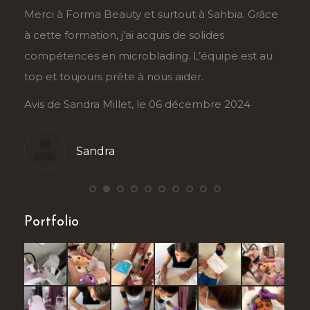
râce
Un grand merci à Sarah et Forma Beauty. La
Je 
formation ongles est très bien conçue, et
Sah
 au
l’accompagnement est personnalisé. Je suis ravie
tra
de cette expérience !
dém
Avis de Stéphanie Roy, le 5 décembre 2024
Avi
Stéphanie
Portfolio