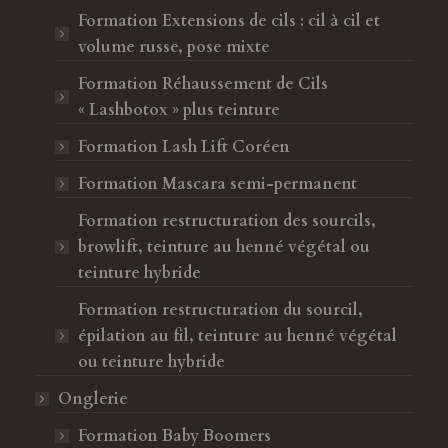
e
f
Formation Extensions de cils : cil à cil et
n
e
volume russe, pose mixte
ê
n
Formation Réhaussement de Cils
t
ê
« Lashbotox » plus teinture
r
t
e
r
Formation Lash Lift Coréen
e
Formation Mascara semi-permanent
Formation restructuration des sourcils,
browlift, teinture au henné végétal ou
teinture hybride
Formation restructuration du sourcil,
épilation au fil, teinture au henné végétal
ou teinture hybride
Onglerie
Formation Baby Boomers