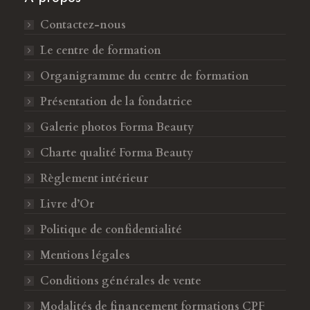
p
p
a
a
Contactez-nous
g
g
Le centre de formation
e
e
F
I
Organigramme du centre de formation
a
n
Présentation de la fondatrice
c
s
Galerie photos Forma Beauty
e
t
b
a
Charte qualité Forma Beauty
o
g
Règlement intérieur
o
r
k
a
Livre d’Or
s
m
Politique de confidentialité
'
s
o
'
Mentions légales
u
o
Conditions générales de vente
v
u
Modalités de financement formations CPF
r
v