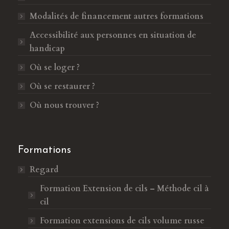
e
r
Modalités de financement autres formations
d
e
Accessibilité aux personnes en situation de
a
d
handicap
n
a
s
n
Où se loger ?
u
s
Où se restaurer ?
n
u
e
n
Où nous trouver ?
n
e
o
n
u
o
Formations
v
u
Regard
e
v
l
e
Formation Extension de cils – Méthode cil à
l
l
cil
e
l
Formation extensions de cils volume russe
f
e