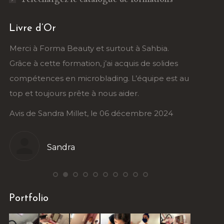
Livre d’Or
t surtout à Sahbia.
Un grand merci à Sarah et Forma 
 j’ai acquis de solides
formation ongles est très bien co
lading. L’équipe est au
l’accompagnement est personnali
 nous aider.
ravie de cette expérience !
 le 06 décembre 2024
Avis de Stéphanie Roy, le 5 déc
Stéphanie
Portfolio