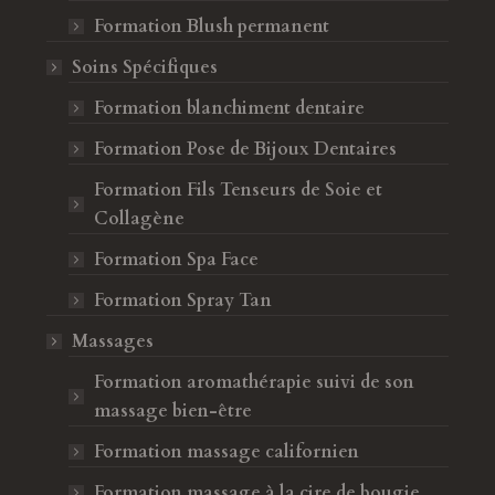
Formation Blush permanent
Soins Spécifiques
ion vraiment complète avec Sahbia
Formation blanchiment dentaire
Merci à Forma Beauty e
Beauty. Je suis ravie de l’ambiance
Grâce à cette formation,
Formation Pose de Bijoux Dentaires
compagnement. Je recommande à
compétences en microb
Formation Fils Tenseurs de Soie et
s qui veulent se lancer !
top et toujours prête à
Collagène
 décembre 2024
Avis de Sandra Millet,
Formation Spa Face
Formation Spray Tan
lise
Sandra
Massages
Formation aromathérapie suivi de son
massage bien-être
Formation massage californien
Formation massage à la cire de bougie