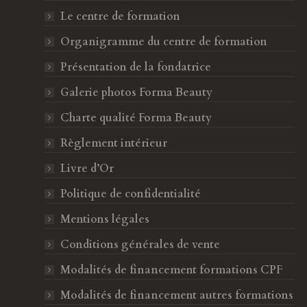
g
g
Le centre de formation
e
e
F
I
Organigramme du centre de formation
a
n
Présentation de la fondatrice
c
s
Galerie photos Forma Beauty
e
t
b
a
Charte qualité Forma Beauty
o
g
Règlement intérieur
o
r
k
a
Livre d’Or
s
m
Politique de confidentialité
'
s
o
'
Mentions légales
u
o
Conditions générales de vente
v
u
Modalités de financement formations CPF
r
v
e
r
Modalités de financement autres formations
d
e