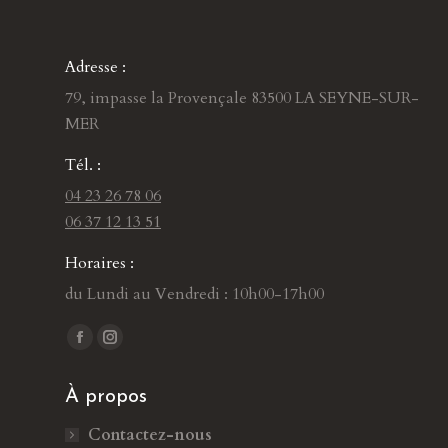
Adresse :
79, impasse la Provençale 83500 LA SEYNE-SUR-
MER
Tél. :
04 23 26 78 06
06 37 12 13 51
Horaires :
du Lundi au Vendredi : 10h00-17h00
Trouvez nous sur :
L
L
a
a
À propos
p
p
a
a
Contactez-nous