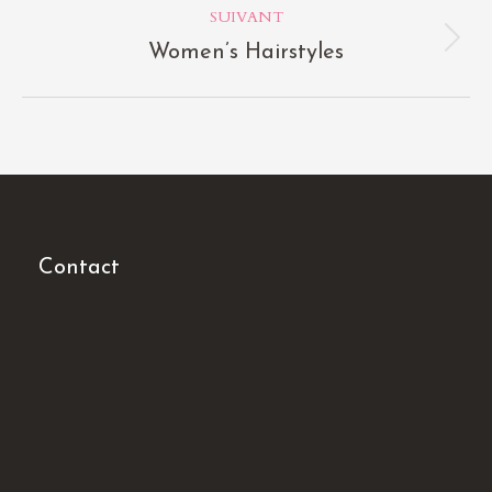
:
SUIVANT
Album
Women’s Hairstyles
suivant
:
Contact