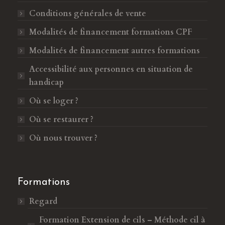
u
o
Conditions générales de vente
v
u
Modalités de financement formations CPF
r
v
e
r
Modalités de financement autres formations
d
e
Accessibilité aux personnes en situation de
a
d
handicap
n
a
s
n
Où se loger ?
u
s
Où se restaurer ?
n
u
e
n
Où nous trouver ?
n
e
o
n
u
o
Formations
v
u
Regard
e
v
l
e
Formation Extension de cils – Méthode cil à