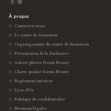
Trouvez nous sur :
L
L
a
a
À propos
p
p
a
a
Contactez-nous
g
g
Le centre de formation
e
e
F
I
Organigramme du centre de formation
a
n
Présentation de la fondatrice
c
s
Galerie photos Forma Beauty
e
t
b
a
Charte qualité Forma Beauty
o
g
Règlement intérieur
o
r
k
a
Livre d’Or
s
m
Politique de confidentialité
'
s
o
'
Mentions légales