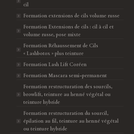
l
l
cil
e
l
Formation extensions de cils volume russe
f
e
e
f
Formation Extensions de cils : cil à cil et
n
e
volume russe, pose mixte
ê
n
Formation Réhaussement de Cils
t
ê
« Lashbotox » plus teinture
r
t
e
r
Formation Lash Lift Coréen
e
Formation Mascara semi-permanent
Formation restructuration des sourcils,
browlift, teinture au henné végétal ou
teinture hybride
Formation restructuration du sourcil,
épilation au fil, teinture au henné végétal
ou teinture hybride