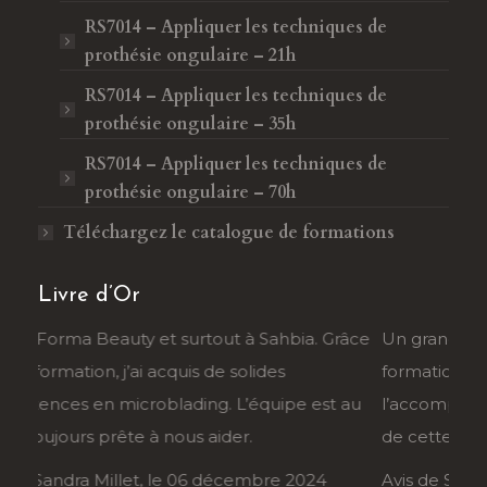
RS7014 – Appliquer les techniques de
prothésie ongulaire – 21h
RS7014 – Appliquer les techniques de
prothésie ongulaire – 35h
RS7014 – Appliquer les techniques de
prothésie ongulaire – 70h
Téléchargez le catalogue de formations
Livre d’Or
râce
Un grand merci à Sarah et Forma Beauty. La
Je r
formation ongles est très bien conçue, et
Sahb
au
l’accompagnement est personnalisé. Je suis ravie
tran
de cette expérience !
déma
Avis de Stéphanie Roy, le 5 décembre 2024
Avis