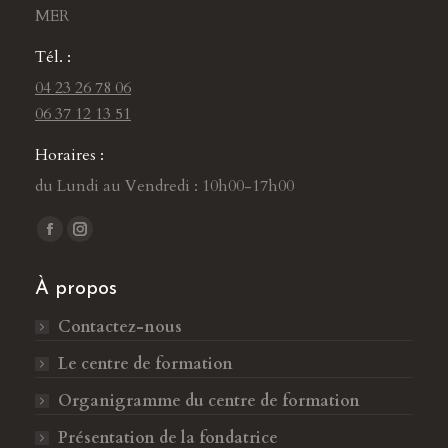
MER
Tél. :
04 23 26 78 06
06 37 12 13 51
Horaires :
du Lundi au Vendredi : 10h00-17h00
Trouvez nous sur :
L
L
a
a
À propos
p
p
a
a
Contactez-nous
g
g
Le centre de formation
e
e
F
I
Organigramme du centre de formation
a
n
Présentation de la fondatrice