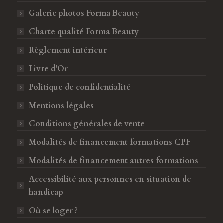
c
s
Galerie photos Forma Beauty
e
t
b
a
Charte qualité Forma Beauty
o
g
Règlement intérieur
o
r
k
a
Livre d’Or
s
m
Politique de confidentialité
'
s
o
'
Mentions légales
u
o
Conditions générales de vente
v
u
Modalités de financement formations CPF
r
v
e
r
Modalités de financement autres formations
d
e
Accessibilité aux personnes en situation de
a
d
handicap
n
a
s
n
Où se loger ?
u
s