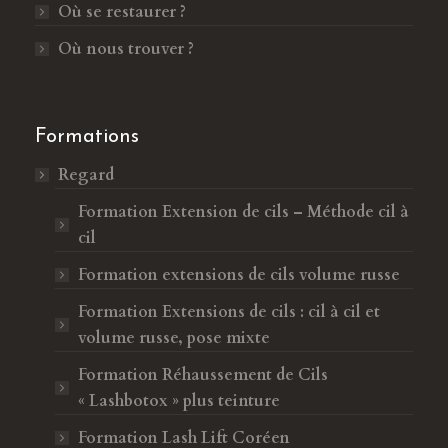
Où se restaurer ?
n
u
e
n
Où nous trouver ?
n
e
o
n
u
o
Formations
v
u
Regard
e
v
l
e
Formation Extension de cils – Méthode cil à
l
l
cil
e
l
Formation extensions de cils volume russe
f
e
e
f
Formation Extensions de cils : cil à cil et
n
e
volume russe, pose mixte
ê
n
Formation Réhaussement de Cils
t
ê
« Lashbotox » plus teinture
r
t
e
r
Formation Lash Lift Coréen