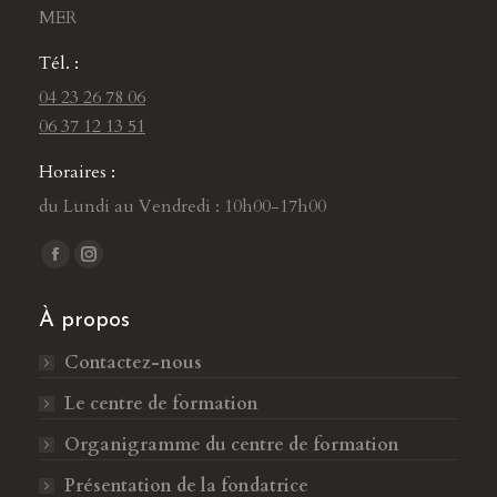
MER
Tél. :
04 23 26 78 06
06 37 12 13 51
Horaires :
du Lundi au Vendredi : 10h00-17h00
Trouvez nous sur :
L
L
a
a
À propos
p
p
a
a
Contactez-nous
g
g
Le centre de formation
e
e
F
I
Organigramme du centre de formation
a
n
Présentation de la fondatrice