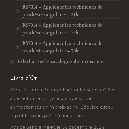
RS7014 – Appliquer les techniques de
prothésie ongulaire – 21h
RS7014 – Appliquer les techniques de
prothésie ongulaire – 35h
RS7014 – Appliquer les techniques de
prothésie ongulaire – 70h
Téléchargez le catalogue de formations
Livre d’Or
râce
Un grand merci à Sarah et Forma Beauty. La
Je 
formation ongles est très bien conçue, et
Sahb
 au
l’accompagnement est personnalisé. Je suis ravie
tran
de cette expérience !
dém
Avis de Stéphanie Roy, le 5 décembre 2024
Avi