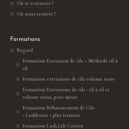
Où se restaurer ?
n
u
e
n
Où nous trouver ?
n
e
o
n
u
o
Formations
v
u
Regard
e
v
l
e
Formation Extension de cils – Méthode cil à
l
l
cil
e
l
Formation extensions de cils volume russe
f
e
e
f
Formation Extensions de cils : cil à cil et
n
e
volume russe, pose mixte
ê
n
Formation Réhaussement de Cils
t
ê
« Lashbotox » plus teinture
r
t
e
r
Formation Lash Lift Coréen