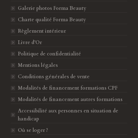
c
s
Galerie photos Forma Beauty
e
t
b
a
Charte qualité Forma Beauty
o
g
Règlement intérieur
o
r
k
a
Livre d’Or
s
m
Politique de confidentialité
'
s
o
'
Mentions légales
u
o
Conditions générales de vente
v
u
Modalités de financement formations CPF
r
v
e
r
Modalités de financement autres formations
d
e
Accessibilité aux personnes en situation de
a
d
handicap
n
a
s
n
Où se loger ?
u
s