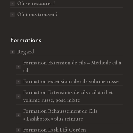
Où se restaurer ?
n
u
e
n
Où nous trouver ?
n
e
o
n
u
o
Formations
v
u
Regard
e
v
l
e
Formation Extension de cils – Méthode cil à
l
l
cil
e
l
Formation extensions de cils volume russe
f
e
e
f
Formation Extensions de cils : cil à cil et
n
e
volume russe, pose mixte
ê
n
Formation Réhaussement de Cils
t
ê
« Lashbotox » plus teinture
r
t
e
r
Formation Lash Lift Coréen