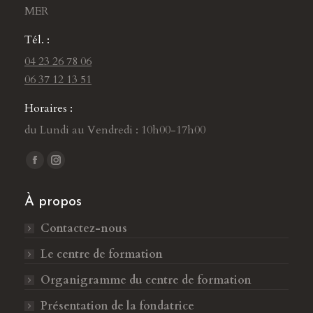
MER
Tél. :
04 23 26 78 06
06 37 12 13 51
Horaires :
du Lundi au Vendredi : 10h00-17h00
Trouvez nous sur :
L
L
a
a
À propos
p
p
a
a
Contactez-nous
g
g
Le centre de formation
e
e
F
I
Organigramme du centre de formation
a
n
Présentation de la fondatrice