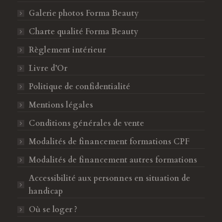
c
s
Galerie photos Forma Beauty
e
t
b
a
Charte qualité Forma Beauty
o
g
Règlement intérieur
o
r
k
a
Livre d’Or
s
m
Politique de confidentialité
'
s
o
'
Mentions légales
u
o
Conditions générales de vente
v
u
Modalités de financement formations CPF
r
v
e
r
Modalités de financement autres formations
d
e
Accessibilité aux personnes en situation de
a
d
handicap
n
a
s
n
Où se loger ?
u
s