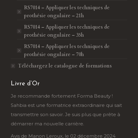
RS7014 – Appliquer les techniques de
prothésie ongulaire – 21h
RS7014 – Appliquer les techniques de
prothésie ongulaire – 35h
RS7014 – Appliquer les techniques de
prothésie ongulaire – 70h
Téléchargez le catalogue de formations
Livre d’Or
Je recommande fortement Forma Beauty !
Form
Sahbia est une formatrice extraordinaire qui sait
form
ravie
transmettre son savoir. Je suis plus que prête à
Les 
démarrer ma nouvelle carrière.
la p
Avis de Manon Leroux, le 02 décembre 2024
Paul