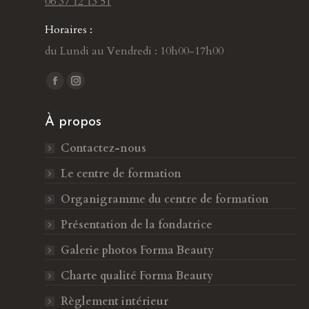
06 37 12 13 51
Horaires :
du Lundi au Vendredi : 10h00-17h00
Trouvez nous sur :
L
L
a
a
À propos
p
p
a
a
Contactez-nous
g
g
Le centre de formation
e
e
F
I
Organigramme du centre de formation
a
n
Présentation de la fondatrice
c
s
Galerie photos Forma Beauty
e
t
b
a
Charte qualité Forma Beauty
o
g
Règlement intérieur
o
r