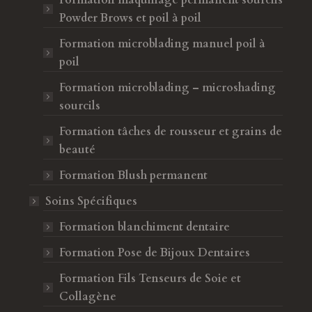
Formation maquillage permanent sourcils
Powder Brows et poil à poil
Formation microblading manuel poil à
poil
Formation microblading – microshading
sourcils
Formation tâches de rousseur et grains de
beauté
Formation Blush permanent
Soins Spécifiques
ormation vraiment complète avec Sahbia
Formation blanchiment dentaire
Merci à Forma Be
orma Beauty. Je suis ravie de l’ambiance
Grâce à cette form
Formation Pose de Bijoux Dentaires
 l’accompagnement. Je recommande à
compétences en 
Formation Fils Tenseurs de Soie et
 celles qui veulent se lancer !
top et toujours p
Collagène