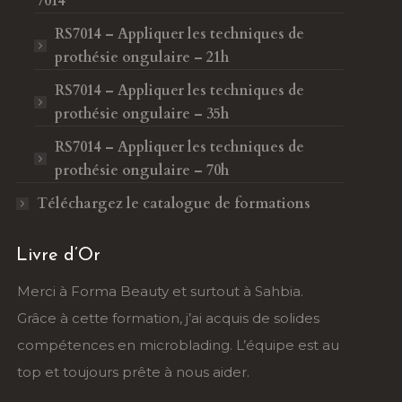
7014
RS7014 – Appliquer les techniques de
prothésie ongulaire – 21h
RS7014 – Appliquer les techniques de
prothésie ongulaire – 35h
RS7014 – Appliquer les techniques de
prothésie ongulaire – 70h
Téléchargez le catalogue de formations
Livre d’Or
auty et surtout à Sahbia.
Un grand merci à Sarah et 
ation, j’ai acquis de solides
formation ongles est très bi
microblading. L’équipe est au
l’accompagnement est perso
rête à nous aider.
ravie de cette expérience !