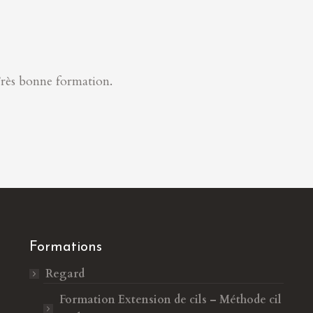
 Très bonne formation.
Formations
Regard
Formation Extension de cils – Méthode cil