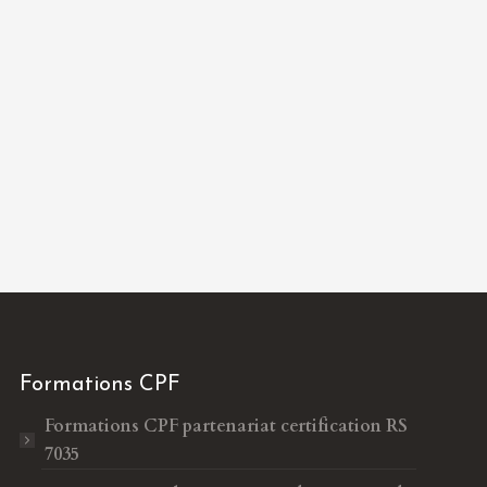
Formations CPF
Formations CPF
partenariat certification RS
7035