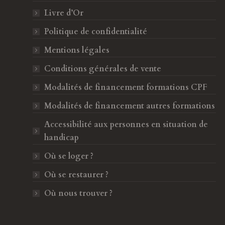
k
a
Livre d’Or
s
m
Politique de confidentialité
'
s
o
'
Mentions légales
u
o
Conditions générales de vente
v
u
Modalités de financement formations CPF
r
v
e
r
Modalités de financement autres formations
d
e
Accessibilité aux personnes en situation de
a
d
handicap
n
a
s
n
Où se loger ?
Une excellente expérience chez Forma Beauty
Une f
u
s
Où se restaurer ?
ience
! Sahbia est une formatrice très compétente
chez F
n
u
e
n
Où nous trouver ?
qui prend le temps d’expliquer chaque étape.
et de
n
e
Je recommande à 100 % pour toute personne
toutes
o
n
souhaitant se former.