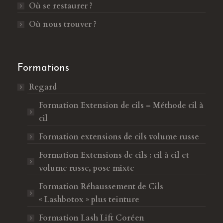
Où se restaurer ?
n
u
e
n
Où nous trouver ?
n
e
o
n
u
o
Formations
v
u
Regard
e
v
l
e
Formation Extension de cils – Méthode cil à
l
l
cil
e
l
Formation extensions de cils volume russe
f
e
e
f
Formation Extensions de cils : cil à cil et
n
e
volume russe, pose mixte
ê
n
Formation Réhaussement de Cils
t
ê
« Lashbotox » plus teinture
r
t
e
r
Formation Lash Lift Coréen