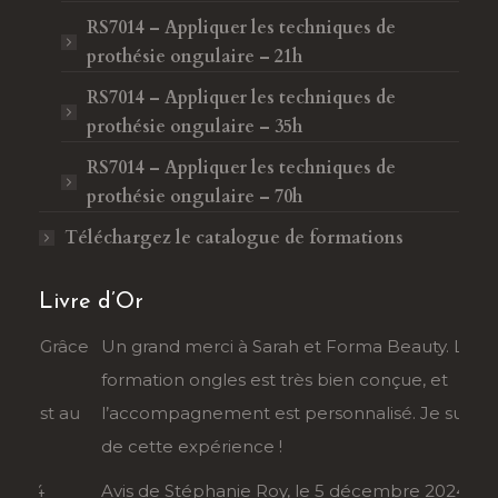
RS7014 – Appliquer les techniques de
prothésie ongulaire – 21h
RS7014 – Appliquer les techniques de
prothésie ongulaire – 35h
RS7014 – Appliquer les techniques de
prothésie ongulaire – 70h
Téléchargez le catalogue de formations
Livre d’Or
râce
Un grand merci à Sarah et Forma Beauty. La
Je r
formation ongles est très bien conçue, et
Sahb
au
l’accompagnement est personnalisé. Je suis ravie
tran
de cette expérience !
déma
Avis de Stéphanie Roy, le 5 décembre 2024
Avis