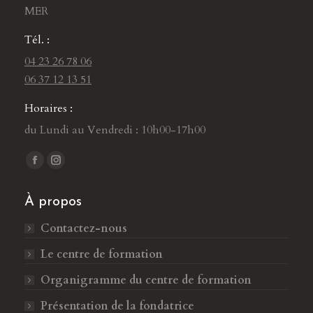
MER
Tél. :
04 23 26 78 06
06 37 12 13 51
Horaires :
du Lundi au Vendredi : 10h00-17h00
Trouvez nous sur :
L
L
a
a
À propos
p
p
a
a
Contactez-nous
g
g
Le centre de formation
e
e
F
I
Organigramme du centre de formation
a
n
Présentation de la fondatrice